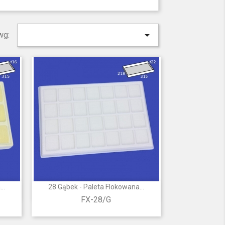

wg:
..
28 Gąbek - Paleta Flokowana...

Szybki podgląd
FX-28/G