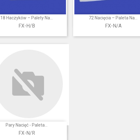
18 Haczyków – Palety Na...
72 Nacięcia – Paleta Na...


Szybki podgląd
Szybki podgląd
FX-H/B
FX-N/A
Pary Nacięć - Paleta...

Szybki podgląd
FX-N/R