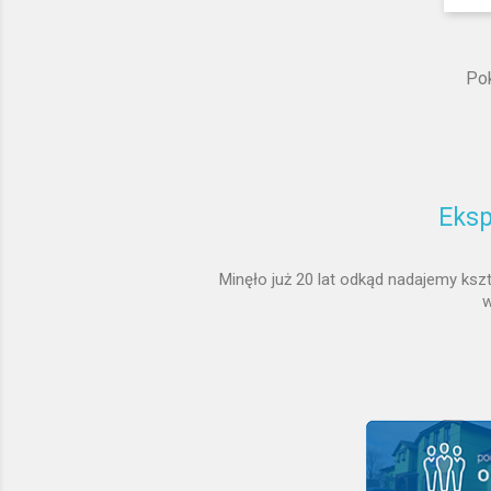
Pok
Eksp
Minęło już 20 lat odkąd nadajemy ks
w