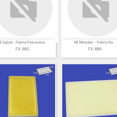
8 Gąbek - Paleta Flokowana...
48 Wkładek – Paleta Na...


Szybki podgląd
Szybki podgląd
FX-48G
FX-48K