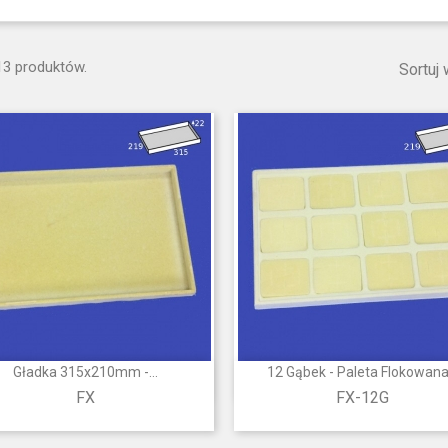
13 produktów.
Sortuj 
Gładka 315x210mm -...
12 Gąbek - Paleta Flokowana.


Szybki podgląd
Szybki podgląd
FX
FX-12G