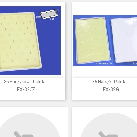
36 Haczyków - Paleta...
36 Nacięć - Paleta...


Szybki podgląd
Szybki podgląd
FX-32/Z
FX-32G