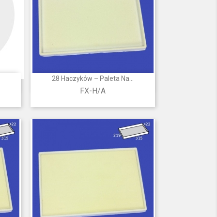
28 Haczyków – Paleta Na...

Szybki podgląd
FX-H/A