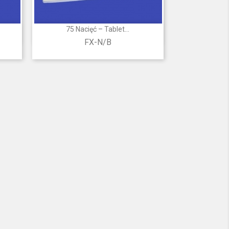
75 Nacięć – Tablet...

Szybki podgląd
FX-N/B