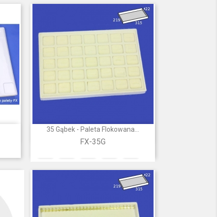
35 Gąbek - Paleta Flokowana...

Szybki podgląd
FX-35G
Szary
Szarobrązowy
Beżowy
Biały
Złamana
+9
biel