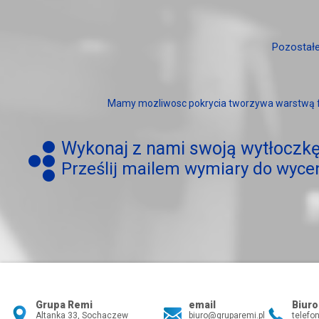
Pozostałe
Mamy mozliwosc pokrycia tworzywa warstwą flo
Wykonaj z nami swoją wytłoczkę
Prześlij mailem wymiary do wyce
Grupa Remi
email
Biuro
Altanka 33, Sochaczew
biuro@gruparemi.pl
telefo