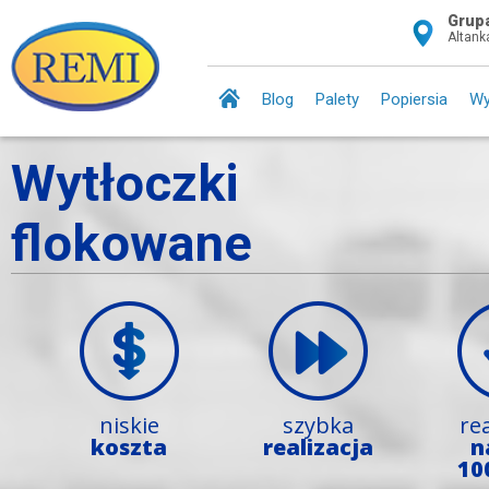
Grup
Altan
Blog
Palety
Popiersia
Wy
Wytłoczki
flokowane
niskie
szybka
rea
koszta
realizacja
n
10