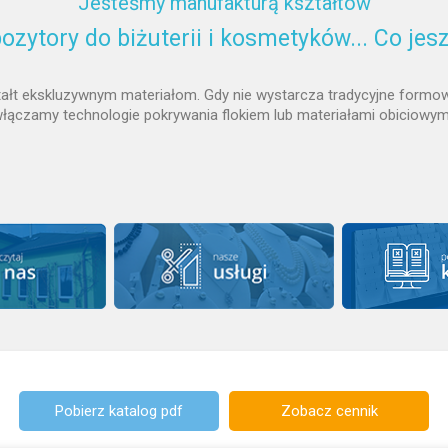
Jesteśmy manufakturą kształtów
ozytory do biżuterii i kosmetyków... Co jes
ztałt ekskluzywnym materiałom. Gdy nie wystarcza tradycyjne formow
łączamy technologie pokrywania flokiem lub materiałami obiciowym
Pobierz katalog pdf
Zobacz cennik