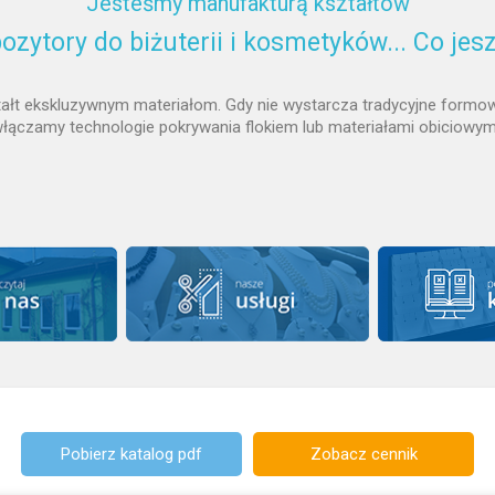
Jesteśmy manufakturą kształtów
ozytory do biżuterii i kosmetyków... Co jes
ztałt ekskluzywnym materiałom. Gdy nie wystarcza tradycyjne formow
łączamy technologie pokrywania flokiem lub materiałami obiciowym
Pobierz katalog pdf
Zobacz cennik