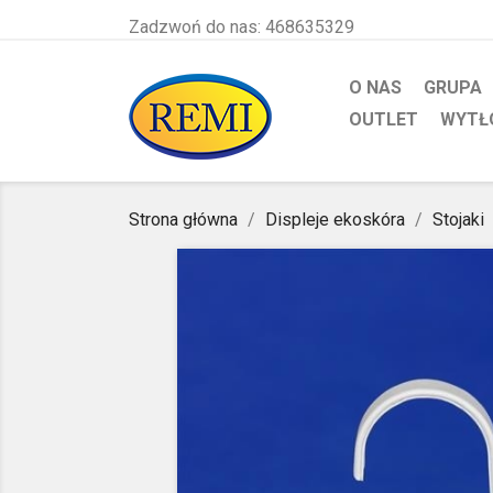
Zadzwoń do nas:
468635329
O NAS
GRUPA
OUTLET
WYTŁ
Strona główna
Displeje ekoskóra
Stojaki